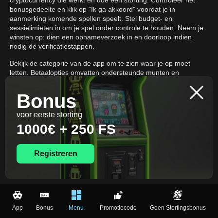
cryptocurrency die werkt en doe een storting. Controleer het
bonusgedeelte en klik op "Ik ga akkoord" voordat je in
aanmerking komende spellen speelt. Stel budget- en
sessielimieten in om je spel onder controle te houden. Neem je
winsten op: dien een opnameverzoek in en doorloop indien
nodig de verificatiestappen.
Bekijk de categorie van de app om te zien waar je op moet
letten. Betaalopties omvatten ondersteunde munten en
methoden, kosten, minimumstortingen en verwerkingstijden.
Bonussen omvatten inzetvereisten, in aanmerking komende
Bonus
spellen, max. inzettregels en vervaldatums. Gameplay omvat
een lijst van providers, informatie over RTP (indien beschikbaar)
voor eerste storting
en de mogelijkheid om in demo-modus te spelen.
1000€ + 250 FS
Ondersteuning omvat live chat, een gedetailleerde FAQ-sectie
en een responstijd voor tickets. Controleer altijd je lokale wetten
en de voorwaarden van het platform voordat je stort, en gebruik
Registreren
de verantwoord spelen-functies om goede gewoonten te
behouden.
FAQ
App
Bonus
Menu
Promotiecode
Geen Stortingsbonus