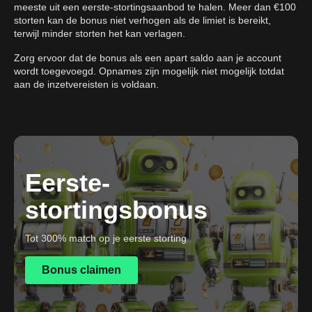
meeste uit een eerste-stortingsaanbod te halen. Meer dan €100
storten kan de bonus niet verhogen als de limiet is bereikt,
terwijl minder storten het kan verlagen.
Zorg ervoor dat de bonus als een apart saldo aan je account
wordt toegevoegd. Opnames zijn mogelijk niet mogelijk totdat
aan de inzetvereisten is voldaan.
Eerste-
stortingsbonus
Tot 300% match op je eerste storting
Bonus claimen