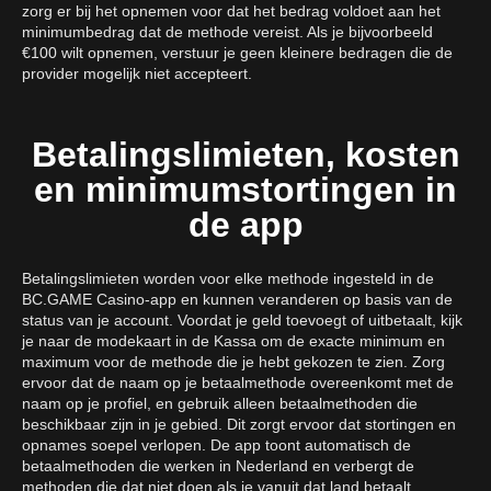
zorg er bij het opnemen voor dat het bedrag voldoet aan het
minimumbedrag dat de methode vereist. Als je bijvoorbeeld
€100 wilt opnemen, verstuur je geen kleinere bedragen die de
provider mogelijk niet accepteert.
Betalingslimieten, kosten
en minimumstortingen in
de app
Betalingslimieten worden voor elke methode ingesteld in de
BC.GAME Casino-app en kunnen veranderen op basis van de
status van je account. Voordat je geld toevoegt of uitbetaalt, kijk
je naar de modekaart in de Kassa om de exacte minimum en
maximum voor de methode die je hebt gekozen te zien. Zorg
ervoor dat de naam op je betaalmethode overeenkomt met de
naam op je profiel, en gebruik alleen betaalmethoden die
beschikbaar zijn in je gebied. Dit zorgt ervoor dat stortingen en
opnames soepel verlopen. De app toont automatisch de
betaalmethoden die werken in Nederland en verbergt de
methoden die dat niet doen als je vanuit dat land betaalt.