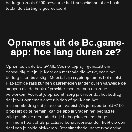
bedragen zoals €200 bewaar je het transactiebon of de hash
totdat de storting is gecrediteerd.
Opnames uit de Bc.game-
app: hoe lang duren ze?
Opnames uit de BC.GAME Casino-app zijn gemaakt om
eenvoudig te zijn: je kiest een methode die werkt, voert het
bedrag in en bevestigt. Meestal zijn cryptoopnames het snelst.
Fiat-achtige rails kunnen daarentegen langer duren vanwege de
stappen die de bank of provider moet nemen om ze te
verwerken. Voordat je opneemt, zorg je ervoor dat het bedrag
dat je wilt opnemen groter is dan of gelijk aan het
minimumbedrag dat je account vereist. Als je bijvoorbeeld €100
probeert op te nemen, kan de app je vragen het bedrag te
wijzigen als de methode die je hebt gekozen een hoger
minimum heeft of als je actieve bonusvoorwaarden hebt die een
deel van je saldo blokkeren. Betaalmethode, netwerkbelasting