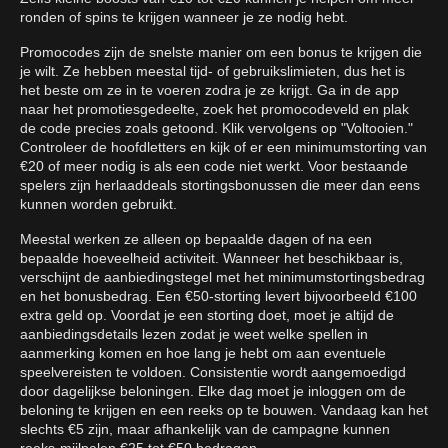
ronden of spins te krijgen wanneer je ze nodig hebt.
Promocodes zijn de snelste manier om een bonus te krijgen die
je wilt. Ze hebben meestal tijd- of gebruikslimieten, dus het is
het beste om ze in te voeren zodra je ze krijgt. Ga in de app
naar het promotiesgedeelte, zoek het promocodeveld en plak
de code precies zoals getoond. Klik vervolgens op "Voltooien."
Controleer de hoofdletters en kijk of er een minimumstorting van
€20 of meer nodig is als een code niet werkt. Voor bestaande
spelers zijn herlaaddeals stortingsbonussen die meer dan eens
kunnen worden gebruikt.
Meestal werken ze alleen op bepaalde dagen of na een
bepaalde hoeveelheid activiteit. Wanneer het beschikbaar is,
verschijnt de aanbiedingstegel met het minimumstortingsbedrag
en het bonusbedrag. Een €50-storting levert bijvoorbeeld €100
extra geld op. Voordat je een storting doet, moet je altijd de
aanbiedingsdetails lezen zodat je weet welke spellen in
aanmerking komen en hoe lang je hebt om aan eventuele
speelvereisten te voldoen. Consistentie wordt aangemoedigd
door dagelijkse beloningen. Elke dag moet je inloggen om de
beloning te krijgen en een reeks op te bouwen. Vandaag kan het
slechts €5 zijn, maar afhankelijk van de campagne kunnen