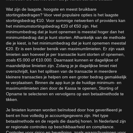
Wat zijn de laagste, hoogste en meest bruikbare
stortingsbedragen? Voor veel populaire opties is het laagste
stortingsbedrag €10. Voor sommige netwerken of providers kan
het minimumstortingsbedrag €20 of €50 zijn. Het
minimumbedrag dat je kunt opnemen is meestal hoger dan het
minimumbedrag dat je kunt storten. Afhankelijk van de methode
die je kiest, is het minimumbedrag dat je kunt opnemen meestal
€20. Er is een breder bereik van maximumlimieten. Er zijn vaak
limieten aan hoeveel je per transactie kunt storten of opnemen,
zoals €5.000 of €10.000. Daarnaast kunnen er dagelijkse of
maandelijkse limieten zijn. Zolang je je dagelijkse limiet niet
overschrijdt, kan het splitsen van de transactie in meerdere
kleinere transacties je helpen om een groter bedrag gemakkelijk
te verplaatsen. Binnen de app kun je de huidige minimum- en
maximumlimieten zien door de Kassa te openen, Storting of
Opname te selecteren en vervolgens op een betaalmethode te
tikken.
Je limieten kunnen worden beïnvloed door hoe geverifieerd je
bent en hoe volledig je accountgegevens zijn. Het type
betaalmethode en de regels die daarbij horen. In Nederland zijn
er regionale controles op beschikbaarheid en compliance.
Controles voor risico en beveiliging, zoals waarschuwingen voor