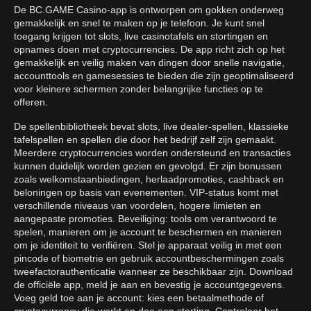
De BC.GAME Casino-app is ontworpen om gokken onderweg
gemakkelijk en snel te maken op je telefoon. Je kunt snel
toegang krijgen tot slots, live casinotafels en stortingen en
opnames doen met cryptocurrencies. De app richt zich op het
gemakkelijk en veilig maken van dingen door snelle navigatie,
accounttools en gamesessies te bieden die zijn geoptimaliseerd
voor kleinere schermen zonder belangrijke functies op te
offeren.
De spellenbibliotheek bevat slots, live dealer-spellen, klassieke
tafelspellen en spellen die door het bedrijf zelf zijn gemaakt.
Meerdere cryptocurrencies worden ondersteund en transacties
kunnen duidelijk worden gezien en gevolgd. Er zijn bonussen
zoals welkomstaanbiedingen, herlaadpromoties, cashback en
beloningen op basis van evenementen. VIP-status komt met
verschillende niveaus van voordelen, hogere limieten en
aangepaste promoties. Beveiliging: tools om verantwoord te
spelen, manieren om je account te beschermen en manieren
om je identiteit te verifiëren. Stel je apparaat veilig in met een
pincode of biometrie en gebruik accountbeschermingen zoals
tweefactorauthenticatie wanneer ze beschikbaar zijn. Download
de officiële app, meld je aan en bevestig je accountgegevens.
Voeg geld toe aan je account: kies een betaalmethode of