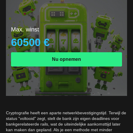
Max. winst
60500 €
Nu opnemen
Cryptografie heeft een aparte netwerkbevestigingstijd. Terwijl de
status "voltooid" zegt, stelt de bank zijn eigen deadlines voor
bankgerelateerde rails, wat de uiteindelijke aankomsttijd later
kan maken dan gepland. Als je een methode met minder