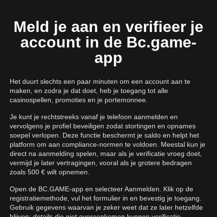
Meld je aan en verifieer je
account in de Bc.game-
app
Het duurt slechts een paar minuten om een account aan te
maken, en zodra je dat doet, heb je toegang tot alle
casinospellen, promoties en je portemonnee.
Je kunt je rechtstreeks vanaf je telefoon aanmelden en
vervolgens je profiel beveiligen zodat stortingen en opnames
soepel verlopen. Deze functie beschermt je saldo en helpt het
platform om aan compliance-normen te voldoen. Meestal kun je
direct na aanmelding spelen, maar als je verificatie vroeg doet,
vermijd je later vertragingen, vooral als je grotere bedragen
zoals 500 € wilt opnemen.
Open de BC.GAME-app en selecteer Aanmelden. Klik op de
registratiemethode, vul het formulier in en bevestig je toegang.
Gebruik gegevens waarvan je zeker weet dat ze later hetzelfde
blijven; details die niet overeenkomen kunnen verificatie