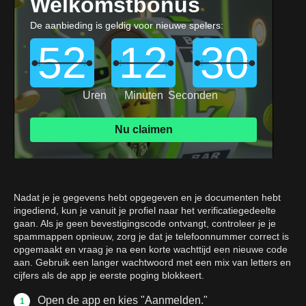
Welkomstbonus
De aanbieding is geldig voor nieuwe spelers:
52
12
28
Uren
Minuten
Seconden
Nu claimen
Nadat je je gegevens hebt opgegeven en je documenten hebt
ingediend, kun je vanuit je profiel naar het verificatiegedeelte
gaan. Als je geen bevestigingscode ontvangt, controleer je je
spammappen opnieuw, zorg je dat je telefoonnummer correct is
opgemaakt en vraag je na een korte wachttijd een nieuwe code
aan. Gebruik een langer wachtwoord met een mix van letters en
cijfers als de app je eerste poging blokkeert.
Open de app en kies "Aanmelden."