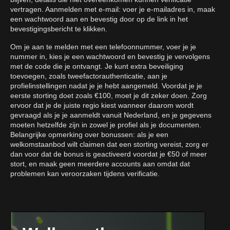
vertragen. Aanmelden met e-mail: voer je e-mailadres in, maak
een wachtwoord aan en bevestig door op de link in het
bevestigingsbericht te klikken.
Om je aan te melden met een telefoonnummer, voer je je
nummer in, kies je een wachtwoord en bevestig je vervolgens
met de code die je ontvangt. Je kunt extra beveiliging
toevoegen, zoals tweefactorauthenticatie, aan je
profielinstellingen nadat je je hebt aangemeld. Voordat je je
eerste storting doet zoals €100, moet je dit zeker doen. Zorg
ervoor dat je de juiste regio kiest wanneer daarom wordt
gevraagd als je je aanmeldt vanuit Nederland, en je gegevens
moeten hetzelfde zijn in zowel je profiel als je documenten.
Belangrijke opmerking over bonussen: als je een
welkomstaanbod wilt claimen dat een storting vereist, zorg er
dan voor dat de bonus is geactiveerd voordat je €50 of meer
stort, en maak geen meerdere accounts aan omdat dat
problemen kan veroorzaken tijdens verificatie.